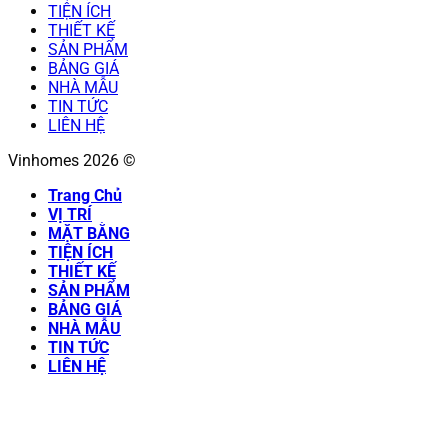
TIỆN ÍCH
THIẾT KẾ
SẢN PHẨM
BẢNG GIÁ
NHÀ MẪU
TIN TỨC
LIÊN HỆ
Vinhomes 2026 ©
Trang Chủ
VỊ TRÍ
MẶT BẰNG
TIỆN ÍCH
THIẾT KẾ
SẢN PHẨM
BẢNG GIÁ
NHÀ MẪU
TIN TỨC
LIÊN HỆ