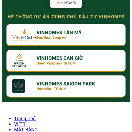
HỆ THỐNG DỰ ÁN CÙNG CHỦ ĐẦU TƯ VINHOMES
VINHOMES TÂN MỸ
Đức Hòa · Long An
VINHOMES CẦN GIỜ
Green Paradise · TP.HCM
VINHOMES SAIGON PARK
Hóc Môn · TP.HCM
Trang Chủ
VỊ TRÍ
MẶT BẰNG