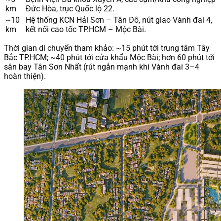
km
Đức Hòa, trục Quốc lộ 22.
~10
Hệ thống KCN Hải Sơn – Tân Đô, nút giao Vành đai 4,
km
kết nối cao tốc TP.HCM – Mộc Bài.
Thời gian di chuyển tham khảo: ~15 phút tới trung tâm Tây
Bắc TP.HCM; ~40 phút tới cửa khẩu Mộc Bài; hơn 60 phút tới
sân bay Tân Sơn Nhất (rút ngắn mạnh khi Vành đai 3–4
hoàn thiện).