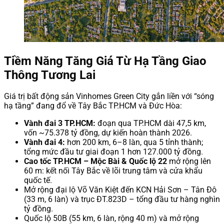
Tiềm Năng Tăng Giá Từ Hạ Tầng Giao
Thông Tương Lai
Giá trị bất động sản Vinhomes Green City gắn liền với “sóng
hạ tầng” đang đổ về Tây Bắc TP.HCM và Đức Hòa:
Vành đai 3 TP.HCM:
đoạn qua TP.HCM dài 47,5 km,
vốn ~75.378 tỷ đồng, dự kiến hoàn thành 2026.
Vành đai 4:
hơn 200 km, 6–8 làn, qua 5 tỉnh thành;
tổng mức đầu tư giai đoạn 1 hơn 127.000 tỷ đồng.
Cao tốc TP.HCM – Mộc Bài & Quốc lộ 22
mở rộng lên
60 m: kết nối Tây Bắc về lõi trung tâm và cửa khẩu
quốc tế.
Mở rộng đại lộ Võ Văn Kiệt đến KCN Hải Sơn – Tân Đô
(33 m, 6 làn) và trục ĐT.823D – tổng đầu tư hàng nghìn
tỷ đồng.
Quốc lộ 50B (55 km, 6 làn, rộng 40 m) và mở rộng