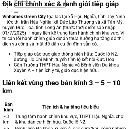
Địa chỉ chính xác & ranh giới tiếp giáp
Vinhomes Green City
tọa lạc tại xã Hậu Nghĩa, tỉnh Tây Ninh
– tức thị trấn Hậu Nghĩa, xã Đức Lập Thượng và xã Tân Mỹ,
huyện Đức Hòa, tỉnh Long An (trước thời điểm sáp nhập
01/7/2025) – ngay liền kề trung tâm hành chính khu vực. Vị
trí cận lõi hành chính giúp dự án thừa hưởng hạ tầng đô thị,
dịch vụ công và mật độ dân cư ổn định sẵn có.
Tiếp giáp các trục giao thông hiện hữu: Quốc lộ N2,
đường Hồ Chí Minh, tuyến tỉnh lộ kết nối Đức Hòa.
Gần Trường THPT Hậu Nghĩa và Bệnh viện Đa khoa
Xuyên Á – tiện ích y tế, giáo dục hiện hữu.
Liên kết vùng theo bán kính 3 – 5 – 10
km
Bán
Tiện ích & hạ tầng tiêu biểu
kính
~3
Trung tâm hành chính khu vực, THPT Hậu Nghĩa, chợ
km
& khu dân cư hiện hữu, Quốc lộ N2.
~5
Bệnh viện Đa khoa Xuyên Á, các cụm/khu công nghiệp