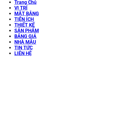
Trang Chủ
VỊ TRÍ
MẶT BẰNG
TIỆN ÍCH
THIẾT KẾ
SẢN PHẨM
BẢNG GIÁ
NHÀ MẪU
TIN TỨC
LIÊN HỆ