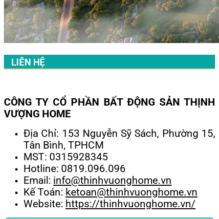
LIÊN HỆ
CÔNG TY CỔ PHẦN BẤT ĐỘNG SẢN THỊNH
VƯỢNG HOME
Địa Chỉ: 153 Nguyễn Sỹ Sách, Phường 15,
Tân Bình, TPHCM
MST: 0315928345
Hotline: 0819.096.096
Email:
info@thinhvuonghome.vn
Kế Toán:
ketoan@thinhvuonghome.vn
Website:
https://thinhvuonghome.vn/