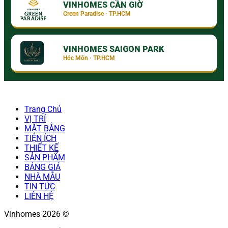
VINHOMES CẦN GIỜ
Green Paradise · TP.HCM
VINHOMES SAIGON PARK
Hóc Môn · TP.HCM
Trang Chủ
VỊ TRÍ
MẶT BẰNG
TIỆN ÍCH
THIẾT KẾ
SẢN PHẨM
BẢNG GIÁ
NHÀ MẪU
TIN TỨC
LIÊN HỆ
Vinhomes 2026 ©