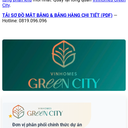
City
.
TẢI SƠ ĐỒ MẶT BẰNG & BẢNG HÀNG CHI TIẾT (PDF)
—
Hotline: 0819.096.096
★
Đơn vị phân phối chính thức dự án