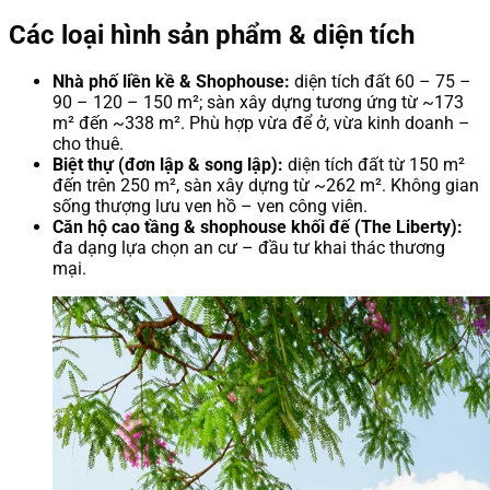
Các loại hình sản phẩm & diện tích
Nhà phố liền kề & Shophouse:
diện tích đất 60 – 75 –
90 – 120 – 150 m²; sàn xây dựng tương ứng từ ~173
m² đến ~338 m². Phù hợp vừa để ở, vừa kinh doanh –
cho thuê.
Biệt thự (đơn lập & song lập):
diện tích đất từ 150 m²
đến trên 250 m², sàn xây dựng từ ~262 m². Không gian
sống thượng lưu ven hồ – ven công viên.
Căn hộ cao tầng & shophouse khối đế (The Liberty):
đa dạng lựa chọn an cư – đầu tư khai thác thương
mại.