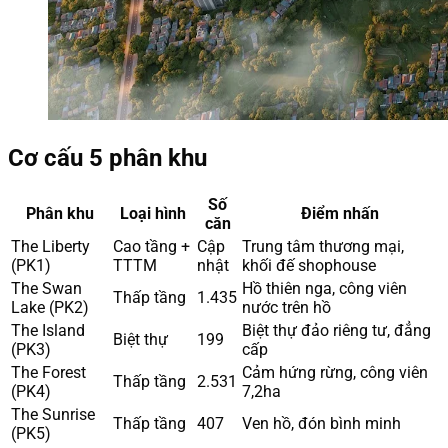
Cơ cấu 5 phân khu
Số
Phân khu
Loại hình
Điểm nhấn
căn
The Liberty
Cao tầng +
Cập
Trung tâm thương mại,
(PK1)
TTTM
nhật
khối đế shophouse
The Swan
Hồ thiên nga, công viên
Thấp tầng
1.435
Lake (PK2)
nước trên hồ
The Island
Biệt thự đảo riêng tư, đẳng
Biệt thự
199
(PK3)
cấp
The Forest
Cảm hứng rừng, công viên
Thấp tầng
2.531
(PK4)
7,2ha
The Sunrise
Thấp tầng
407
Ven hồ, đón bình minh
(PK5)