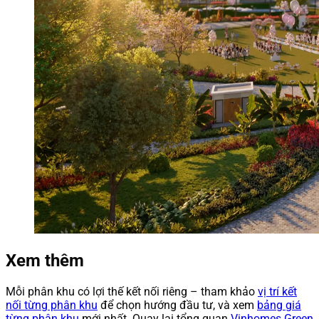
Xem thêm
Mỗi phân khu có lợi thế kết nối riêng – tham khảo
vị trí kết
nối từng phân khu
để chọn hướng đầu tư, và xem
bảng giá
từng phân khu
mới nhất. Quay lại tổng quan
Vinhomes Green