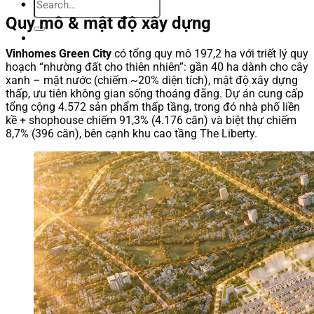
Quy mô & mật độ xây dựng
Vinhomes Green City
có tổng quy mô 197,2 ha với triết lý quy
hoạch “nhường đất cho thiên nhiên”: gần 40 ha dành cho cây
xanh – mặt nước (chiếm ~20% diện tích), mật độ xây dựng
thấp, ưu tiên không gian sống thoáng đãng. Dự án cung cấp
tổng cộng 4.572 sản phẩm thấp tầng, trong đó nhà phố liền
kề + shophouse chiếm 91,3% (4.176 căn) và biệt thự chiếm
8,7% (396 căn), bên cạnh khu cao tầng The Liberty.